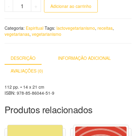
Receitas Vegetarianas I quantidade
-
+
Adicionar ao carrinho
Categoria:
Espiritual
Tags:
lactovegetarianismo
,
receitas
,
vegetarianas
,
vegetarianismo
DESCRIÇÃO
INFORMAÇÃO ADICIONAL
AVALIAÇÕES (0)
112 pp. • 14 x 21 cm
ISBN: 978-85-86044-51-9
Produtos relacionados