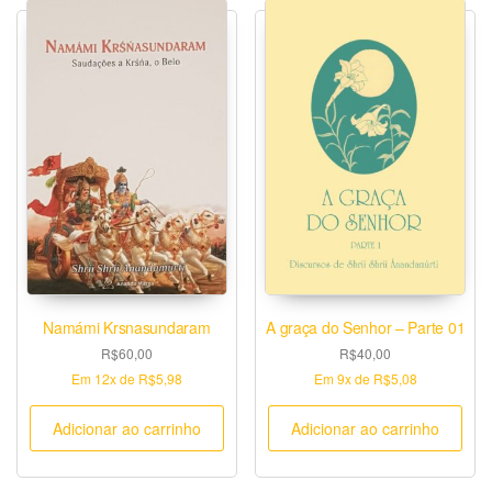
Namámi Krsnasundaram
A graça do Senhor – Parte 01
R$
60,00
R$
40,00
Em
12x
de
R$5,98
Em
9x
de
R$5,08
Adicionar ao carrinho
Adicionar ao carrinho