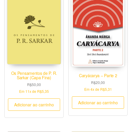
Os Pensamentos de P. R.
Caryácarya – Parte 2
Sarkar (Capa Fina)
R$
20,00
R$
50,00
Em
4x
de
R$5,31
Em
11x
de
R$5,35
Adicionar ao carrinho
Adicionar ao carrinho