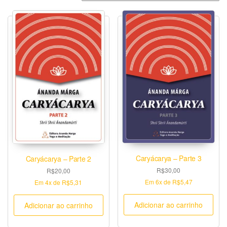
Caryácarya – Parte 3
Caryácarya – Parte 2
R$
30,00
R$
20,00
Em
6x
de
R$5,47
Em
4x
de
R$5,31
Adicionar ao carrinho
Adicionar ao carrinho