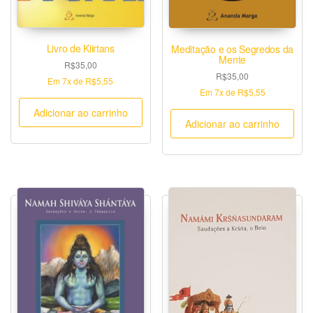
Livro de Kiirtans
Meditação e os Segredos da
Mente
R$
35,00
R$
35,00
Em
7x
de
R$5,55
Em
7x
de
R$5,55
Adicionar ao carrinho
Adicionar ao carrinho