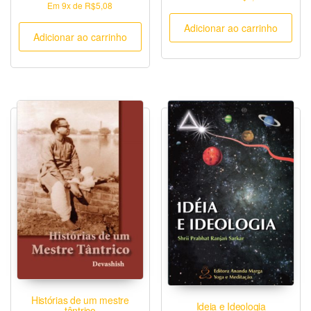
Em
9x
de
R$5,08
Adicionar ao carrinho
Adicionar ao carrinho
Histórias de um mestre
Ideia e Ideologia
tântrico