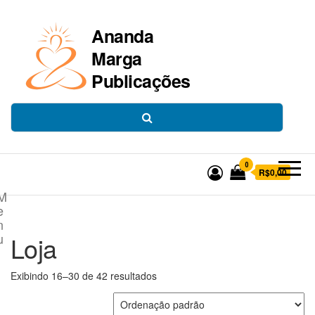
Ananda
Marga
Publicações
0
R$0,00
M
e
n
u
Loja
Exibindo 16–30 de 42 resultados