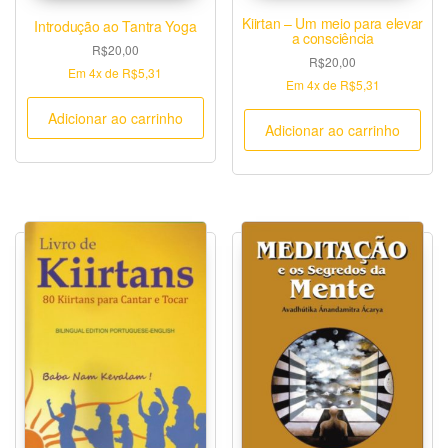
Kiirtan – Um meio para elevar
Introdução ao Tantra Yoga
a consciência
R$
20,00
R$
20,00
Em
4x
de
R$5,31
Em
4x
de
R$5,31
Adicionar ao carrinho
Adicionar ao carrinho