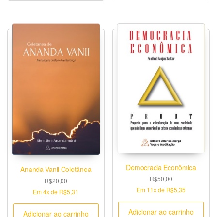
Democracia Econômica
Ananda Vanii Coletânea
R$
50,00
R$
20,00
Em
11x
de
R$5,35
Em
4x
de
R$5,31
Adicionar ao carrinho
Adicionar ao carrinho