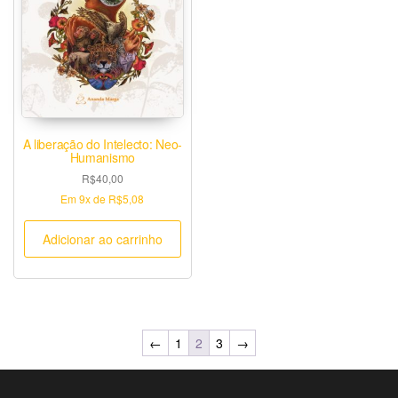
A liberação do Intelecto: Neo-
Humanismo
R$
40,00
Em
9x
de
R$5,08
Adicionar ao carrinho
←
1
2
3
→